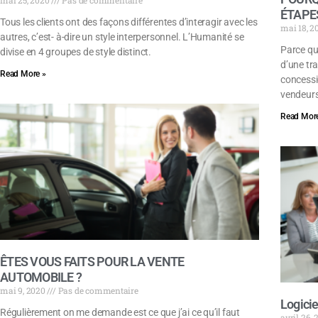
mai 25, 2020
Pas de commentaire
ÉTAPE
Tous les clients ont des façons différentes d’interagir avec les
mai 18, 
autres, c’est- à-dire un style interpersonnel. L’Humanité se
Parce qu
divise en 4 groupes de style distinct.
d’une tra
Read More »
concessi
vendeurs
Read More
ÊTES VOUS FAITS POUR LA VENTE
AUTOMOBILE ?
mai 9, 2020
Pas de commentaire
Logicie
Régulièrement on me demande est ce que j’ai ce qu’il faut
avril 26,