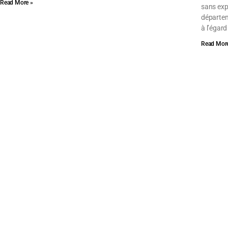
Read More »
sans expé
départem
à l’égar
Read More