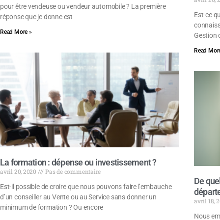
pour être vendeuse ou vendeur automobile ? La première
Est-ce qu
réponse que je donne est
connaiss
Read More »
Gestion d
Read More
La formation : dépense ou investissement ?
avril 20, 2020
Pas de commentaire
De quel
Est-il possible de croire que nous pouvons faire l’embauche
départ
d’un conseiller au Vente ou au Service sans donner un
avril 18,
minimum de formation ? Ou encore
Nous emb