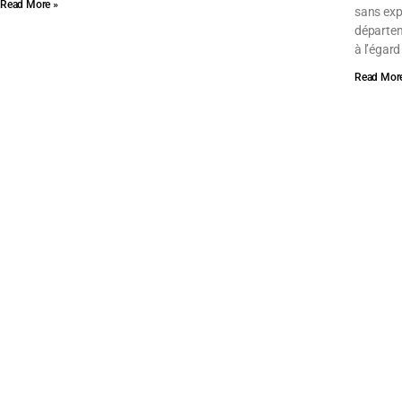
Read More »
sans expé
départem
à l’égar
Read More