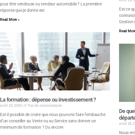
pour être vendeuse ou vendeur automobile ? La première
Est-ce qu
réponse que je donne est
connaiss
Read More »
Gestion d
Read More
La formation : dépense ou investissement ?
avril 20, 2020
Pas de commentaire
De quel
Est-il possible de croire que nous pouvons faire l’embauche
départ
d’un conseiller au Vente ou au Service sans donner un
avril 18,
minimum de formation ? Ou encore
Nous emb