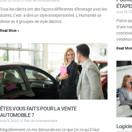
mai 25, 2020
Pas de commentaire
ÉTAPE
Tous les clients ont des façons différentes d’interagir avec les
mai 18, 
autres, c’est- à-dire un style interpersonnel. L’Humanité se
Parce qu
divise en 4 groupes de style distinct.
d’une tra
Read More »
concessi
vendeurs
Read More
ÊTES VOUS FAITS POUR LA VENTE
AUTOMOBILE ?
mai 9, 2020
Pas de commentaire
Logicie
Régulièrement on me demande est ce que j’ai ce qu’il faut
avril 26,