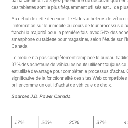
par la clientèle. Ne soyez pas étonné de découvrir que l’end
ces tablettes sont le plus fréquemment utilisés est… de plu
Au début de cette décennie, 17% des acheteurs de véhicu
l’information sur leur mobile au cours de leur processus d’
franchi la majorité pour la première fois, avec 54% des ache
smartphone ou tablette pour magasiner, selon l’étude sur l’i
Canada.
Le mobile n’a pas complètement remplacé le bureau tradition
87% des acheteurs de véhicules neufs utilisent toujours c
est utilisé davantage pour compléter le processus d’achat.
significative de la fonctionnalité des sites Web compatibles 
briller comme un outil d’achat de véhicule de choix.
Sources J.D. Power Canada
17%
20%
25%
37%
4