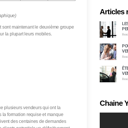
Articles 
hique)
LE
net sont maintenant le deuxième
groupe
PE
ur la plupart leurs mobiles.
Rea
PO
VE
Rea
ÊT
VE
Rea
Chaine 
 plusieurs vendeurs qui ont la
s la formation requise et manque
oivent des centaines de demandes