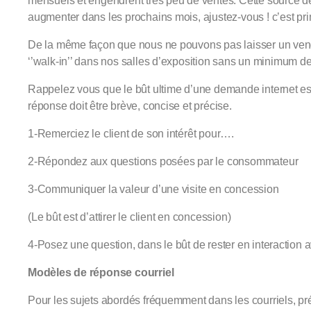
mensuels et engendrent très peu de ventes. Cette source de 
augmenter dans les prochains mois, ajustez-vous ! c’est pri
De la même façon que nous ne pouvons pas laisser un ven
‘’walk-in’’ dans nos salles d’exposition sans un minimum de
Rappelez vous que le bût ultime d’une demande internet es
réponse doit être brève, concise et précise.
1-Remerciez le client de son intérêt pour….
2-Répondez aux questions posées par le consommateur
3-Communiquer la valeur d’une visite en concession
(Le bût est d’attirer le client en concession)
4-Posez une question, dans le bût de rester en interaction a
Modèles de réponse courriel
Pour les sujets abordés fréquemment dans les courriels, p