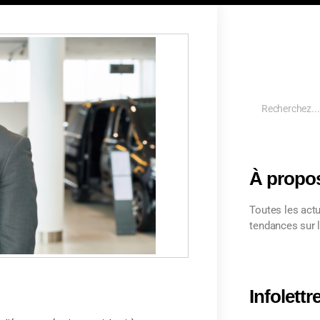
À propo
Toutes les actu
tendances sur l
Infolettr