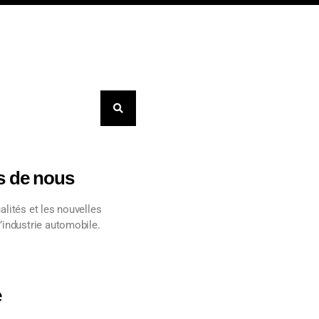
s de nous
alités et les nouvelles
’industrie automobile.
e