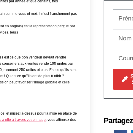
ités par année et que certains, très
main comme vous et moi. Il n’est franchement pas
n anglais) est la représentation perçue par
vices, leurs
es est ce que bon vendeur devrait vendre
s conseillers aux ventes vende 100 unités par
00
,
rarement 250
unités
et plus. Est-ce qu’ils sont
t !
Qu
’est ce qu’
’ils
ont
de plus à offrir ?
ession peut favoriser
l
’Image
globale
et
celle
nce, et misez là-dessus pour la mise en place de
Partagez
 à elle à travers votre image
, vous attirerez des