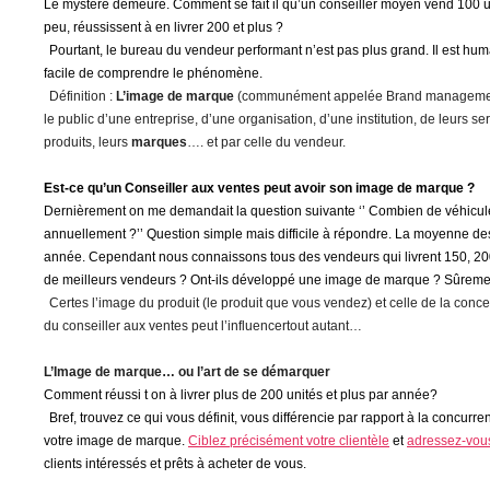
Le mystère demeure. Comment se fait il qu’un conseiller moyen vend 100 un
peu,
réussissent
à
en livrer 2
0
0 et plus ?
Pourtant, le bureau du vendeur performant n’est pas plus grand. Il est hu
facile de comprendre le phénomène.
Définition :
L’
image
de marque
(communément appelée Brand management e
le public d’une entreprise, d’une organisation, d’une institution, de leurs ser
produits
,
leurs
marques
….
et
par
celle
d
u
vendeur.
Est-ce qu’un Conseiller aux ventes
peut
avoir son image de marque
?
Dernièrement on me demandait la question suivante ‘’ Combien de véhicul
annuellement
?’’
Question simple mais difficile à répondre. La moyenne de
année. Cependant nous connaissons tous des vendeurs qui livrent 150, 2
de meilleurs vendeurs ?
Ont-ils développé une image de marque ?
Sûremen
Certe
s
l’image d
u produit (le produit que vous vendez)
et celle de la conc
du
conseiller aux ventes peut
l’
influencer
tout autant…
L’Image de marque… ou l’art de se démarquer
Comment réussi t on à livrer plus de 2
0
0 unités
et plus
par année?
Bref, trouvez ce qui vous définit, vous différencie
par rapport à
la concurre
votre image
de marque
.
Ciblez précisément votre clientèle
et
adressez-vous
clients intéressés et prêts à acheter
de vous.