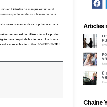
niquer. L’
identité
de
marque est
un outil
rs émises par
le vendeur
sur le marché
de la
Articles 
est souvent s’assurer de sa popularité et de la
positionnement est de différencier votre produit
LE
légiée dans l’esprit de la clientèle. Une bonne
PE
ntre vous et le client ciblé.
BONNE VENTE !
Rea
PO
VE
Rea
ÊT
VE
Rea
Chaine 