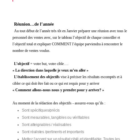
Réunion…
de l’année
Au tout début de l’année très tôt en Janvier préparer une réunion avec tous le
personnel des ventes avec, sur le tableau l’objectif de chaque conseiller et
l’objectif total et expliquer COMMENT l’équipe parviendra à rencontrer le
nombre de ventes voulus.
L’objectif
= votre but, votre cible….
« La direction dans laquelle je veux m’en aller »
L’établissement des objectifs
vise à préciser les résultats escomptés et à
cibler ce qui doit être fait ou ce qui est requis pour y arriver
« Comment allons-nous nous y prendre pour y arriver? »
Au moment de la rédaction des objectifs ‐ assurez‐vous qu’ils :
S
ont spécifiques/précis
S
ont mesurables, tangibles ou vérifiables
S
ont atteignables / réalisables
S
ont réalistes /pertinents et importants
M
ette
z
l’accent sur un résultat ciblé et identifiable
. T
outes les