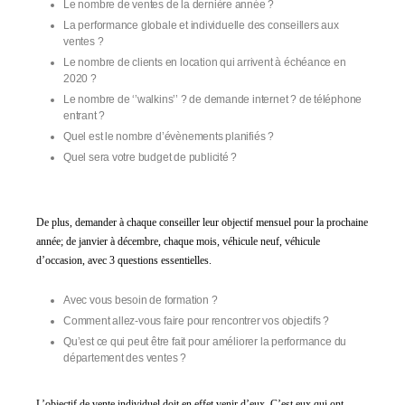
Le nombre de vente
s
de la dernière année
?
La performance globale et individuelle des conseillers aux
ventes
?
Le nombre de clients
en location
qui arrivent à échéance
en
20
20
?
Le nombre de ‘’
walkins
’’ ? de demande internet ? de téléphone
entrant ?
Quel
est le nombre d’évènements planifiés ?
Quel sera votre
budget de publicité ?
De plus, d
emander à chaque conseiller leur objectif mensuel pour la prochaine
année; de janvier à décembre,
chaque mois,
véhicule neuf, véhicule
d’occasion, avec 3 questions essentielles.
Avec vous besoin de formation ?
Comment allez-vous faire pour rencontrer vos objectifs ?
Qu’est ce qui peut être fait pour améliorer la performance du
département des ventes ?
L’objectif de vente individuel
doit
en effet
venir d’eux. C’est eux qui ont