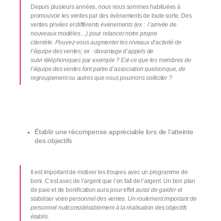
Depuis plusieurs années, nous nous sommes habituées à
promouvoir les ventes par des évènements de toute sorte. Des
ventes p
rivées et
différents évènements (ex : l’arrivée de
nouveaux modèles…)
pour relancer notre propre
clientèle.
Pouvez-vous augmenter les niveaux d’activité de
l’équipe des ventes;
ex :
davantage d’appels
de
suivi
télépho
niques par exemple
?
Est-ce que les membres de
l’équipe
des ventes
font
partie
d’association quel
c
onque
, de
regroupement ou autres que nous pourrions solliciter ?
Établir une récompense appréciable lors de l’atteinte
des objectifs
Il est important de motiver les troupes avec un programme de
boni. C’est avec de l’argent que l’on fait de l’argent. Un bon plan
de paie et de bonification aura pour effet
aussi
de garder
et
stabiliser
votre personnel des ventes.
Un roulement important de
personnel
nuit
considérablement à la réalisation des objectifs
établis.