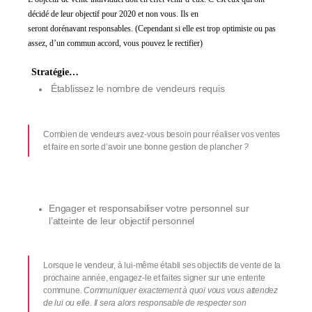
décidé de leur objectif pour 20
20
et non vous.
Ils en
seront
dorénavant
responsables.
(Cependant si elle est
trop optimiste
ou pas
assez,
d’un commun accord, vous pouvez le
rectifier)
Stratégie…
Établissez l
e nombre de vendeurs requis
Combien de vendeurs avez-vous besoin pour réaliser vos ventes
et faire en sorte d’avoir une bonne gestion de plancher
?
Engager
et responsabiliser votre personnel sur
l’atteinte de leur objectif personnel
Lorsque le vendeur, à lui-même établi ses objectifs de vente de la
prochaine année, engagez-le et faites signer sur une entente
commune.
Communiquer exactement à quoi vous vous attendez
de lui ou elle.
Il sera alors responsable
de respecter son