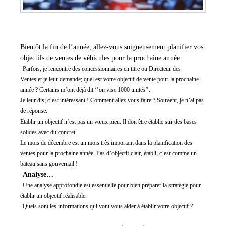
Bientôt la fin de l’année
,
all
ez-vous soigneusement planifier vos
objectifs de ventes de véhicules pour la prochaine année.
Parfois, je rencontre des concessionnaires en titre
ou Directeur des
Ventes
et
je
leur demande; quel est votre objectif de vente pour la prochaine
année ? Certains m’ont déjà dit ‘’on vise 1000 unités’’.
Je leur dis
;
c’est intéressant ! Comment allez-vous faire ? Souvent, je n’ai pas
de réponse.
Établir un objectif n’est pas un vœux pieu. Il doit être établie sur des bases
solides avec du concret.
Le mois de décembre est un mois très important dans la planification des
ventes pour la prochaine année.
Pas d’objectif clair, établi, c’est comme un
bateau sans gouvernail !
Analyse…
Une analyse approfondie est essentielle po
ur bien préparer la
stratégie pour
établir
un obj
ectif réalisable.
Quels sont les infor
mations qui vont
vous
aider à établir
votre objectif ?